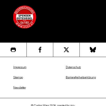
Impressum
Datenschutz
Sitemap
Barrierefreiheitserklärung
Newsletter
© Caritas Wien 2026, created by
i-kiu